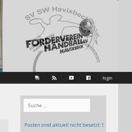
Galerie
RSS-
youtube
Facebook
login
Information
Suchen
e Posten sind aktuell nicht besetzt: Stellv. Abteilungsl