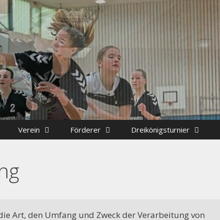
Verein
Förderer
Dreikönigsturnier
ng
orstand der Handballabteilung sucht Mitstreiter, folgend
 die Art, den Umfang und Zweck der Verarbeitung von 