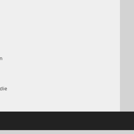
n
 die