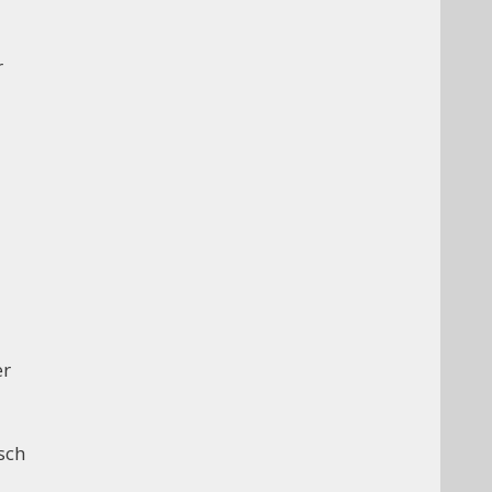
r
er
sch