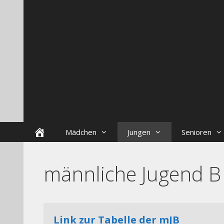
Zum
Skip
Inhalt
to
springen
content
Startseite
Mädchen
Jungen
Senioren
männliche Jugend 
Link zur Tabelle der mJB