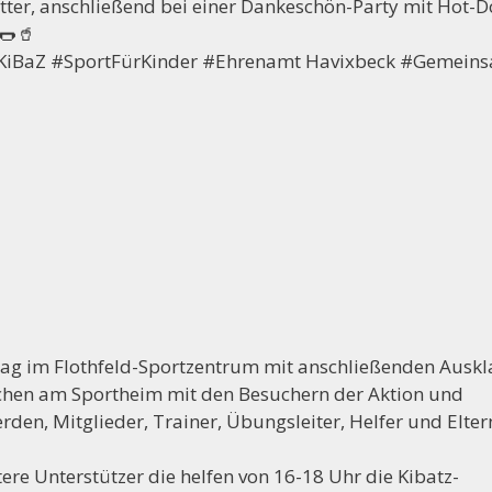
itter, anschließend bei einer Dankeschön-Party mit Hot-
🌭🥤
iBaZ #SportFürKinder #Ehrenamt Havixbeck #Gemein
ag im Flothfeld-Sportzentrum mit anschließenden Ausk
chen am Sportheim mit den Besuchern der Aktion und
den, Mitglieder, Trainer, Übungsleiter, Helfer und Elter
tere Unterstützer die helfen von 16-18 Uhr die Kibatz-