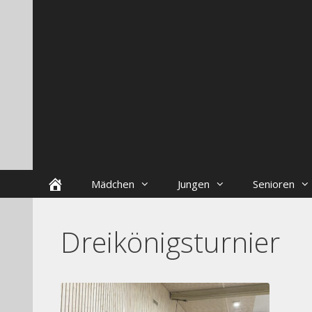
Zum
Skip
Inhalt
to
springen
content
Startseite
Mädchen
Jungen
Senioren
Dreikönigsturnier