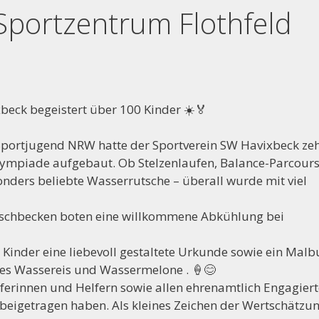
Sportzentrum Flothfeld
eck begeistert über 100 Kinder ☀️🏅
ortjugend NRW hatte der Sportverein SW Havixbeck ze
lympiade aufgebaut. Ob Stelzenlaufen, Balance-Parcours
ders beliebte Wasserrutsche – überall wurde mit viel
anschbecken boten eine willkommene Abkühlung bei
 Kinder eine liebevoll gestaltete Urkunde sowie ein Malb
 es Wassereis und Wassermelone . 🍦😊
lferinnen und Helfern sowie allen ehrenamtlich Engagiert
 beigetragen haben. Als kleines Zeichen der Wertschätzu