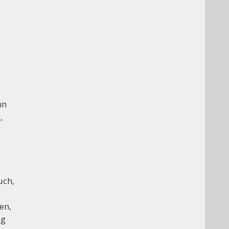
hn
,
uch,
en,
ng