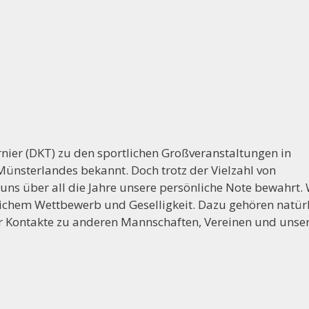
r Vorstand der Handballabteilung sucht Mitstreiter, folg
rnier (DKT) zu den sportlichen Großveranstaltungen in
Münsterlandes bekannt. Doch trotz der Vielzahl von
ns über all die Jahre unsere persönliche Note bewahrt. 
lichem Wettbewerb und Geselligkeit. Dazu gehören natür
r Kontakte zu anderen Mannschaften, Vereinen und unse