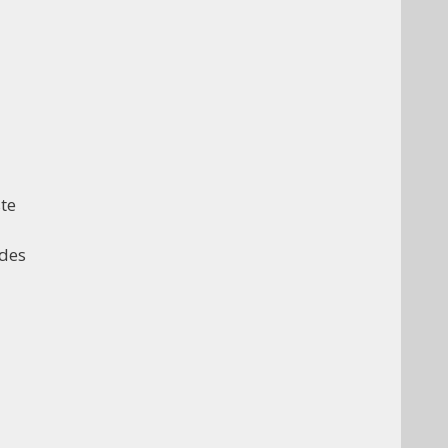
te
 des