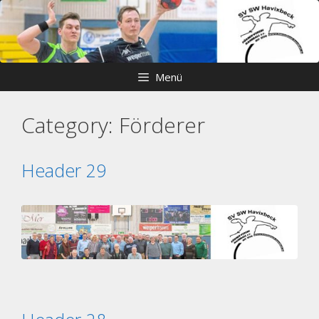
Zum
Skip
Inhalt
to
springen
content
Menü
Category:
Förderer
Header 29