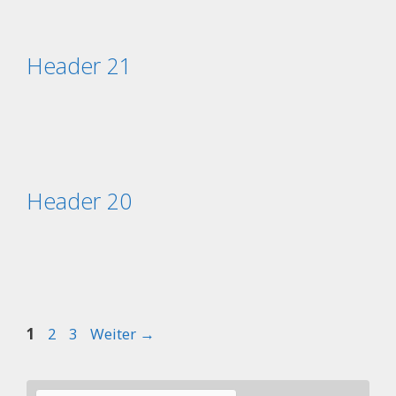
Header 21
Header 20
Seite
Seite
Seite
1
2
3
Weiter
→