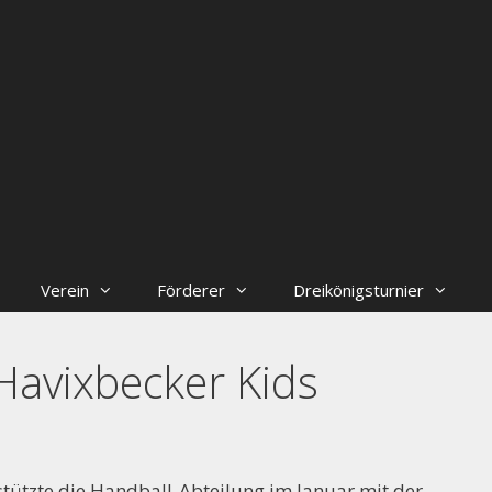
Verein
Förderer
Dreikönigsturnier
 Havixbecker Kids
stützte die Handball-Abteilung im Januar mit der