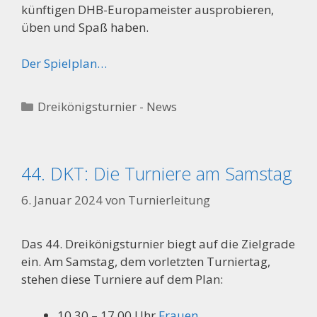
künftigen DHB-Europameister ausprobieren,
üben und Spaß haben.
Der Spielplan…
Kategorien
Dreikönigsturnier - News
44. DKT: Die Turniere am Samstag
6. Januar 2024
von
Turnierleitung
Das 44. Dreikönigsturnier biegt auf die Zielgrade
ein. Am Samstag, dem vorletzten Turniertag,
stehen diese Turniere auf dem Plan:
10.30 – 17.00 Uhr
Frauen