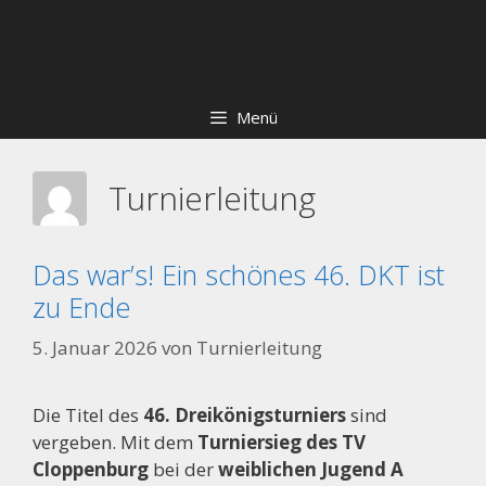
Zum
Skip
Inhalt
to
springen
content
Menü
Turnierleitung
Das war’s! Ein schönes 46. DKT ist
zu Ende
5. Januar 2026
von
Turnierleitung
Die Titel des
46. Dreikönigsturniers
sind
vergeben. Mit dem
Turniersieg des TV
Cloppenburg
bei der
weiblichen Jugend A