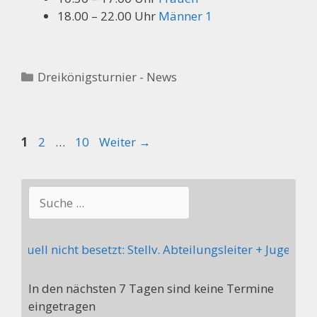
18.00 – 22.00 Uhr
Männer 1
Kategorien
Dreikönigsturnier - News
Seite
Seite
Seite
1
2
…
10
Weiter
→
Suchen
l nicht besetzt: Stellv. Abteilungsleiter + Jugendwart 
In den nächsten 7 Tagen sind keine Termine
eingetragen