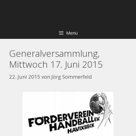
Zum
Skip
Inhalt
to
springen
content
Menü
Generalversammlung,
Mittwoch 17. Juni 2015
22. Juni 2015
von
Jörg Sommerfeld