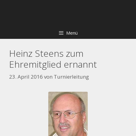
Zum
Skip
Inhalt
to
springen
content
Menü
Heinz Steens zum
Ehremitglied ernannt
23. April 2016
von
Turnierleitung