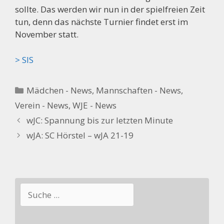
sollte. Das werden wir nun in der spielfreien Zeit
tun, denn das nächste Turnier findet erst im
November statt.
> SIS
Kategorien
Mädchen - News
,
Mannschaften - News
,
Verein - News
,
WJE - News
wJC: Spannung bis zur letzten Minute
wJA: SC Hörstel – wJA 21-19
Suchen