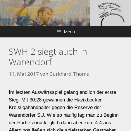
Zum
Skip
Inhalt
to
springen
content
Menü
SWH 2 siegt auch in
Warendorf
11. Mai 2017
von
Burkhard Thoms
Im letzten Auswärtsspiel gelang endlich der erste
Sieg. Mit 30:28 gewannen die Havixbecker
Kreisligahandballer gegen die Reserve der
Warendorfer SU. Wie so häufig lag man zu Beginn
der Partie zurück, glich dann aber zum 4:4 aus.
Allerdings ließen sich die spielstarken Gastgeber