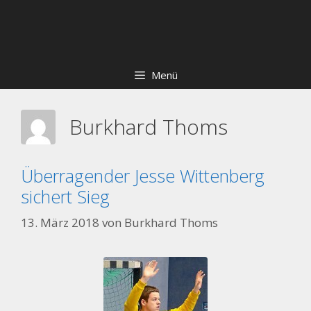
Zum
Skip
Inhalt
to
springen
content
Menü
Burkhard Thoms
Überragender Jesse Wittenberg
sichert Sieg
13. März 2018
von
Burkhard Thoms