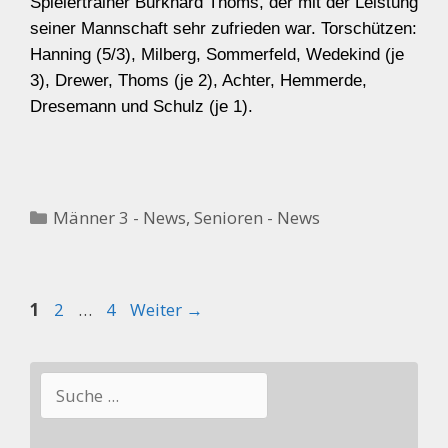
Spielertrainer Burkhard Thoms, der mit der Leistung
seiner Mannschaft sehr zufrieden war. Torschützen:
Hanning (5/3), Milberg, Sommerfeld, Wedekind (je
3), Drewer, Thoms (je 2), Achter, Hemmerde,
Dresemann und Schulz (je 1).
Kategorien
Männer 3 - News
,
Senioren - News
Seite
Seite
Seite
1
2
…
4
Weiter
→
Suchen