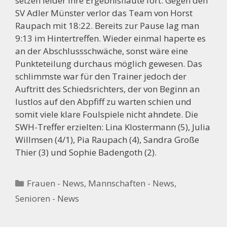
setzen leider ihre Ergebnisflaute fort. Gegen den
SV Adler Münster verlor das Team von Horst
Raupach mit 18:22. Bereits zur Pause lag man
9:13 im Hintertreffen. Wieder einmal haperte es
an der Abschlussschwäche, sonst wäre eine
Punkteteilung durchaus möglich gewesen. Das
schlimmste war für den Trainer jedoch der
Auftritt des Schiedsrichters, der von Beginn an
lustlos auf den Abpfiff zu warten schien und
somit viele klare Foulspiele nicht ahndete. Die
SWH-Treffer erzielten: Lina Klostermann (5), Julia
Willmsen (4/1), Pia Raupach (4), Sandra Große
Thier (3) und Sophie Badengoth (2).
Kategorien
Frauen - News
,
Mannschaften - News
,
Senioren - News