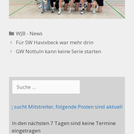
Kategorien
WJB - News
Für SW Havixbeck war mehr drin
GW Nottuln kann keine Serie starten
Suchen
ng sucht Mitstreiter, folgende Posten sind aktuell nicht
In den nächsten 7 Tagen sind keine Termine
eingetragen