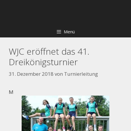
Zum
Skip
Inhalt
to
springen
content
Menü
WJC eröffnet das 41.
Dreikönigsturnier
31. Dezember 2018
von
Turnierleitung
M