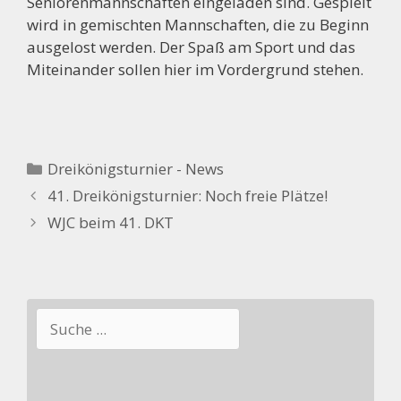
Seniorenmannschaften eingeladen sind. Gespielt
wird in gemischten Mannschaften, die zu Beginn
ausgelost werden. Der Spaß am Sport und das
Miteinander sollen hier im Vordergrund stehen.
Kategorien
Dreikönigsturnier - News
41. Dreikönigsturnier: Noch freie Plätze!
WJC beim 41. DKT
Suchen