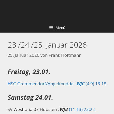
Zum
Skip
Inhalt
to
springen
content
Menü
23./24./25. Januar 2026
25. Januar 2026
von
Frank Holtmann
Freitag, 23.01.
HSG Gremmendorf/Angelmodde :
WJC
(4:9) 13:18
Samstag 24.01.
SV Westfalia 07 Hopsten :
WJB
(11:13) 23:22