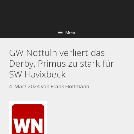
Zum
Skip
Inhalt
to
springen
content
Menü
GW Nottuln verliert das
Derby, Primus zu stark für
SW Havixbeck
4. März 2024
von
Frank Holtmann