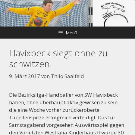
Zum
Skip
Inhalt
to
springen
content
Menü
Havixbeck siegt ohne zu
schwitzen
9. März 2017
von
Thilo Saalfeld
Die Bezirksliga-Handballer von SW Havixbeck
haben, ohne überhaupt aktiv gewesen zu sein,
die eine Woche vorher zurückeroberte
Tabellenspitze erfolgreich verteidigt. Das für
Samstagabend vorgesehen Auswärtsspiel gegen
den Vorletzten Westfalia Kinderhaus II wurde 30