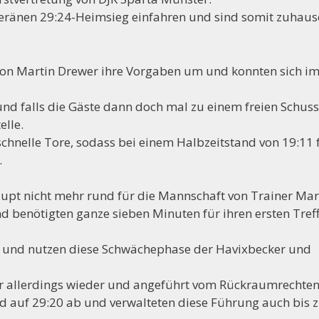
eränen 29:24-Heimsieg einfahren und sind somit zuhaus
orstand der Handballabteilung sucht Mitstreiter, folgend
e von Martin Drewer ihre Vorgaben um und konnten sich i
nd falls die Gäste dann doch mal zu einem freien Schuss
lle.
schnelle Tore, sodass bei einem Halbzeitstand von 19:11 
.
aupt nicht mehr rund für die Mannschaft von Trainer Mar
d benötigten ganze sieben Minuten für ihren ersten Tref
 und nutzen diese Schwächephase der Havixbecker und
ker allerdings wieder und angeführt vom Rückraumrechte
nd auf 29:20 ab und verwalteten diese Führung auch bis