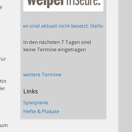
e
e Posten sind aktuell nicht besetzt: Stellv. Abteilungs
m
In den nächsten 7 Tagen sind
keine Termine eingetragen
für
weitere Termine
tin
fer
Links
Spielpläne
Hefte & Plakate
n
 zum