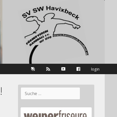
Galerie
RSS-
youtube
Facebook
login
Information
!
Suchen