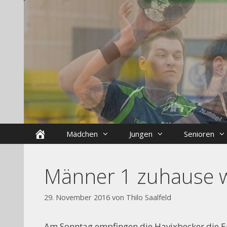
Zum
Skip
Inhalt
to
springen
content
Startseite
Mädchen
Jungen
Senioren
Männer 1 zuhause we
29. November 2016
von
Thilo Saalfeld
Am Sonntag empfingen die Havixbecker die Er