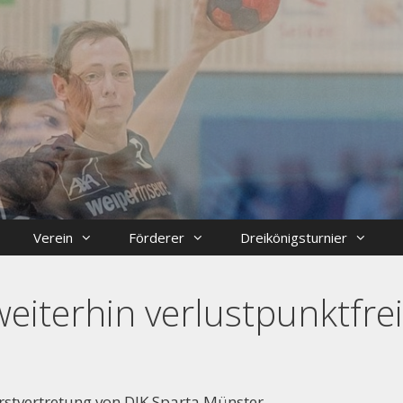
Verein
Förderer
Dreikönigsturnier
iterhin verlustpunktfrei
stvertretung von DJK Sparta Münster.