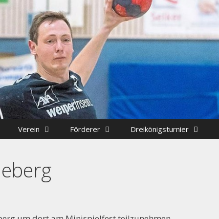
Verein
Förderer
Dreikönigsturnier
heberg
cht besetzt: Stellv. Abteilungsleiter + Jugendwart + Sc
berg um dort am Minispielfest teilzunehmen.