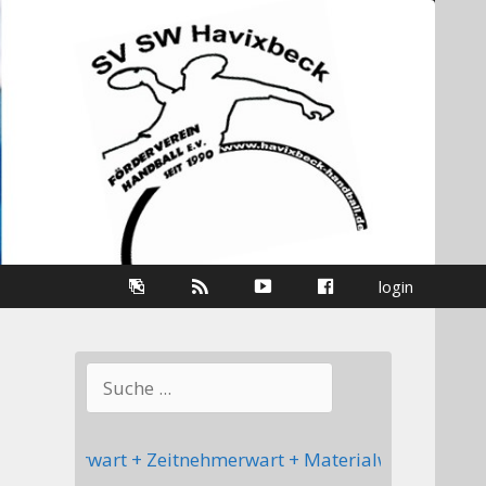
Galerie
RSS-
youtube
Facebook
login
Information
Suchen
hiedsrichterwart + Zeitnehmerwart + Materialwart ++++ In