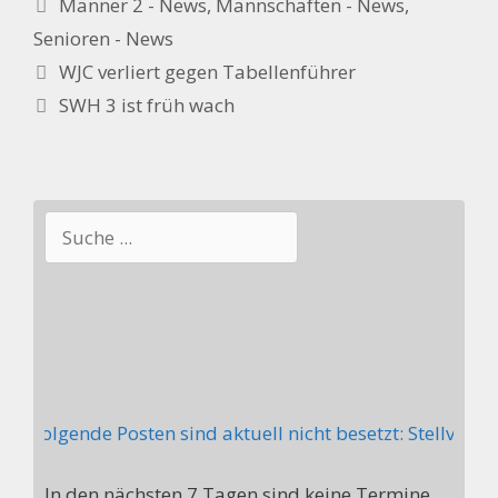
Kategorien
Männer 2 - News
,
Mannschaften - News
,
Senioren - News
WJC verliert gegen Tabellenführer
SWH 3 ist früh wach
Suchen
r, folgende Posten sind aktuell nicht besetzt: Stellv. A
In den nächsten 7 Tagen sind keine Termine