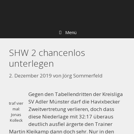
Zum
Skip
Inhalt
to
springen
content
Menü
SHW 2 chancenlos
unterlegen
2. Dezember 2019
von
Jörg Sommerfeld
Gegen den Tabellendritten der Kreisliga
SV Adler Münster darf die Havixbecker
traf vier
Zweitvertretung verlieren, doch dass
mal:
Jonas
diese Niederlage mit 32:17 überaus
Kolleck
deutlich ausfiel ärgerte den Trainer
Martin Kleikamp dann doch sehr. Nur in den