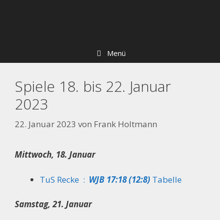
Zum
Skip
Inhalt
to
springen
content
Menü
Spiele 18. bis 22. Januar
2023
22. Januar 2023
von
Frank Holtmann
Mittwoch, 18. Januar
TuS Recke :
WJB
17:18 (12:8)
Tabelle
Samstag, 21. Januar