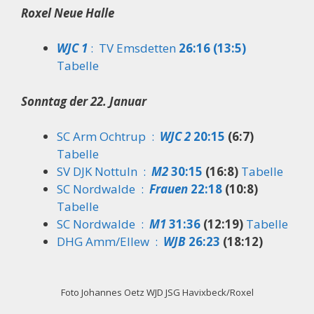
Roxel Neue Halle
WJC 1
: TV Emsdetten
26:16 (13:5)
Tabelle
Sonntag der 22. Januar
SC Arm Ochtrup :
WJC 2
20:15
(6:7)
Tabelle
SV DJK Nottuln :
M2
30:15
(16:8)
Tabelle
SC Nordwalde :
Frauen
22:18
(10:8)
Tabelle
SC Nordwalde :
M1
31:36
(12:19)
Tabelle
DHG Amm/Ellew :
WJB
26:23
(18:12)
Foto Johannes Oetz WJD JSG Havixbeck/Roxel