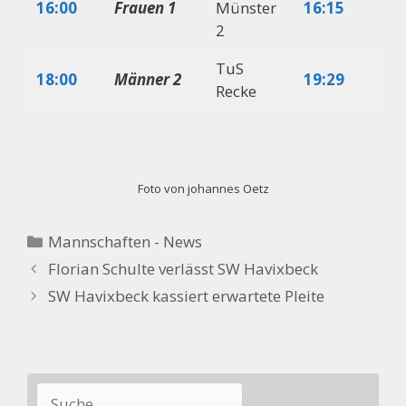
16:00
Frauen 1
Münster
16:15
8:
2
TuS
18:00
Männer 2
19:29
9:
Recke
Foto von johannes Oetz
Kategorien
Mannschaften - News
Florian Schulte verlässt SW Havixbeck
SW Havixbeck kassiert erwartete Pleite
Suchen