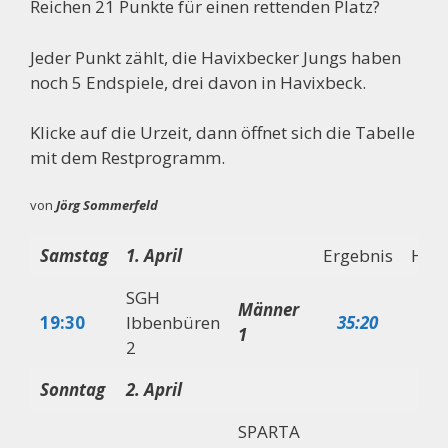
Reichen 21 Punkte für einen rettenden Platz?
Jeder Punkt zählt, die Havixbecker Jungs haben
noch 5 Endspiele, drei davon in Havixbeck.
Klicke auf die Urzeit, dann öffnet sich die Tabelle
mit dem Restprogramm.
von
Jörg Sommerfeld
Samstag
1. April
Ergebnis
Halb
SGH
Männer
19:30
Ibbenbüren
35:20
14
1
2
Sonntag
2. April
SPARTA