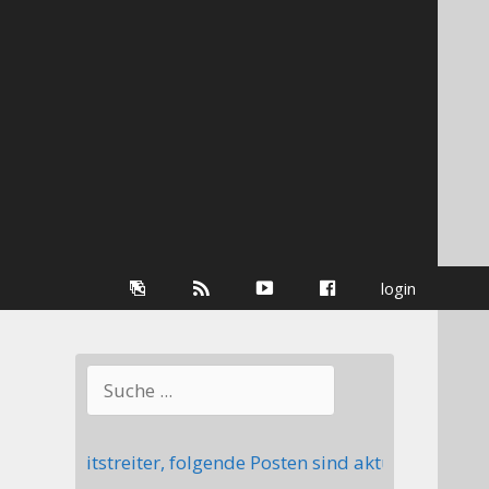
Galerie
RSS-
youtube
Facebook
login
Information
Suchen
t Mitstreiter, folgende Posten sind aktuell nicht beset