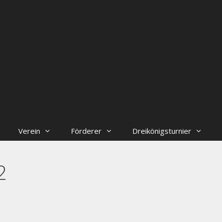
Verein
Förderer
Dreikönigsturnier
2
++++ Der Vorstand der Handballabteilung such