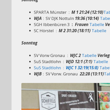
SPARTA Münster :
M 1
21:24 (12:10)
Tab
WJA
: SV DJK Nottuln
19:36 (10:14)
Tabe
SGH Ibbenbüren 3
:
Frauen
Tabelle
Ve
SC Hörstel :
M 2
31:20 (18:11)
Tabelle
Sonntag
SV Vorw Gronau :
WJC 2
Tabelle
Verleg
SuS Stadtlohn :
WJD
12:1 (7:1)
Tabelle
SuS Stadtlohn :
WJC 1
32:19(15:8)
Tabel
WJB
: SV Vorw. Gronau
22:28 (13:11)
Ta