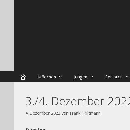
Zum
Skip
Inhalt
to
springen
content
Startseite
Mädchen
Jungen
Senioren
3./4. Dezember 202
4. Dezember 2022
von
Frank Holtmann
Samstag