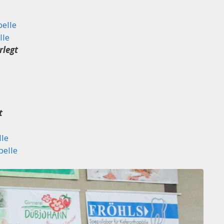
elle
lle
rlegt
t
le
belle