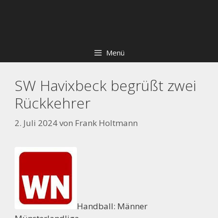
Zum
Skip
Inhalt
to
springen
content
Menü
SW Havixbeck begrüßt zwei
Rückkehrer
2. Juli 2024
von
Frank Holtmann
Handball: Männer