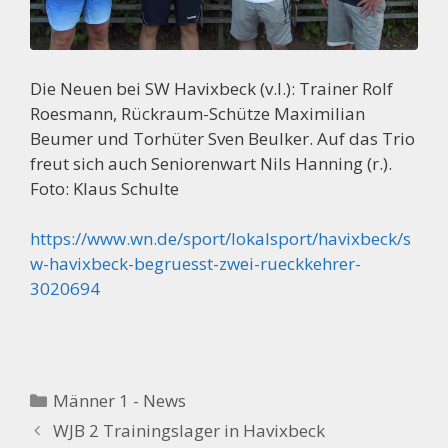
Die Neuen bei SW Havixbeck (v.l.): Trainer Rolf
Roesmann, Rückraum-Schütze Maximilian
Beumer und Torhüter Sven Beulker. Auf das Trio
freut sich auch Seniorenwart Nils Hanning (r.).
Foto: Klaus Schulte
https://www.wn.de/sport/lokalsport/havixbeck/s
w-havixbeck-begruesst-zwei-rueckkehrer-
3020694
Kategorien
Männer 1 - News
WJB 2 Trainingslager in Havixbeck