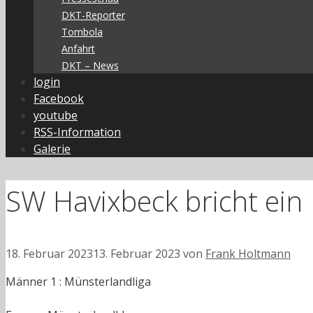
DKT-Reporter
Tombola
Anfahrt
DKT – News
login
Facebook
youtube
RSS-Information
Galerie
SW Havixbeck bricht ein
18. Februar 2023
13. Februar 2023
von
Frank Holtmann
Männer 1 : Münsterlandliga