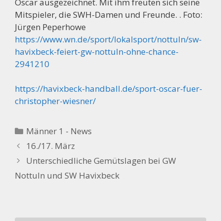
Oscar ausgezeichnet. Mit ihm freuten sich seine
Mitspieler, die SWH-Damen und Freunde. .
Foto:
Jürgen Peperhowe
https://www.wn.de/sport/lokalsport/nottuln/sw-
havixbeck-feiert-gw-nottuln-ohne-chance-
2941210
https://havixbeck-handball.de/sport-oscar-fuer-
christopher-wiesner/
Kategorien
Männer 1 - News
16./17. März
Unterschiedliche Gemütslagen bei GW
Nottuln und SW Havixbeck