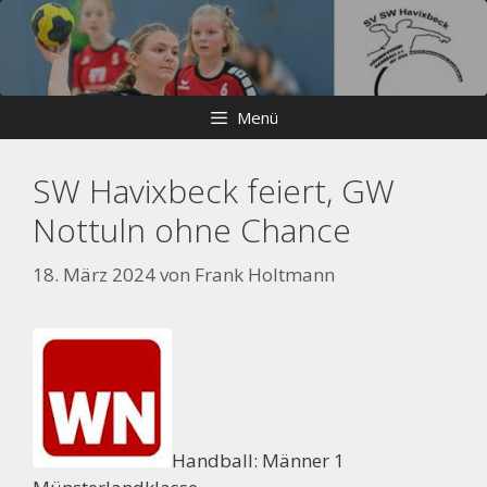
Zum
Skip
Inhalt
to
springen
content
Menü
SW Havixbeck feiert, GW
Nottuln ohne Chance
18. März 2024
von
Frank Holtmann
Handball: Männer 1