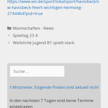
https://www.wn.de/sport/lokalsport/havixbeck/s
w-havixbeck-feiert-wichtigen-heimsieg-
2744464?pid=true
Kategorien
Mannschaften - News
Spieltag 23.4
Weibliche Jugend B1 spielt stark
Suchen
cht Mitstreiter, folgende Posten sind aktuell nicht bese
In den nächsten 7 Tagen sind keine Termine
eingetragen