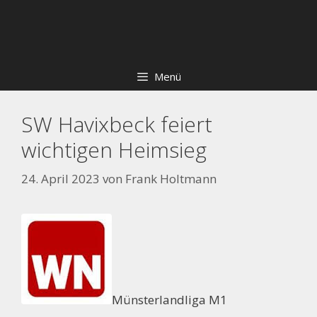
Zum
Skip
Inhalt
to
springen
content
Menü
SW Havixbeck feiert
wichtigen Heimsieg
24. April 2023
von
Frank Holtmann
Münsterlandliga M1