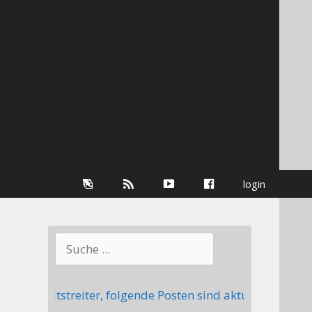
Galerie
RSS-
youtube
Facebook
login
Information
Suchen
 Mitstreiter, folgende Posten sind aktuell nicht besetz