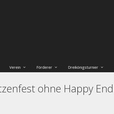
Verein
Förderer
Dreikönigsturnier
tzenfest ohne Happy End
++++ Der Vorstand der Handballabteilung sucht