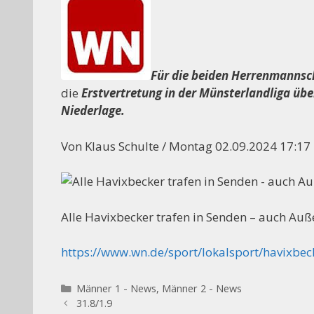
Für die beiden Herrenmannsc
die
Erstvertretung in der Münsterlandliga üb
++++ Der Vorst
Niederlage.
Von Klaus Schulte / Montag 02.09.2024 17:17
Alle Havixbecker trafen in Senden – auch Auß
https://www.wn.de/sport/lokalsport/havixbec
Kategorien
Männer 1 - News
,
Männer 2 - News
31.8/1.9