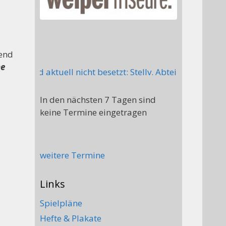
end
he
sten sind aktuell nicht besetzt: Stellv. Abteilungsleite
In den nächsten 7 Tagen sind
keine Termine eingetragen
weitere Termine
Links
Spielpläne
Hefte & Plakate