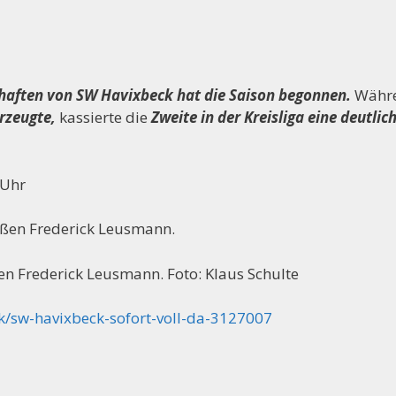
haften von SW Havixbeck hat die Saison begonnen.
Währ
erzeugte,
kassierte die
Zweite in der Kreisliga eine deutlic
and der Handballabteilung sucht Mitstreiter, folgende Po
 Uhr
en Frederick Leusmann. Foto: Klaus Schulte
k/sw-havixbeck-sofort-voll-da-3127007