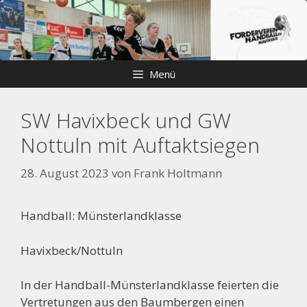
Zum
Skip
Inhalt
to
springen
content
Menü
SW Havixbeck und GW
Nottuln mit Auftaktsiegen
28. August 2023
von
Frank Holtmann
Handball: Münsterlandklasse
Havixbeck/Nottuln
In der Handball-Münsterlandklasse feierten die
Vertretungen aus den Baumbergen einen