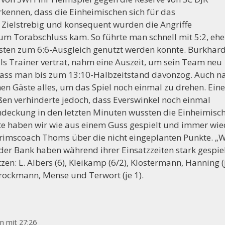
rkennen, dass die Einheimischen sich für das
. Zielstrebig und konsequent wurden die Angriffe
um Torabschluss kam. So führte man schnell mit 5:2, ehe
sten zum 6:6-Ausgleich genutzt werden konnte. Burkhar
++++ Der Vorstand der Handballabteilung sucht Mitstreite
s Trainer vertrat, nahm eine Auszeit, um sein Team neu
so dass man bis zum 13:10-Halbzeitstand davonzog. Auch n
n Gäste alles, um das Spiel noch einmal zu drehen. Eine
en verhinderte jedoch, dass Everswinkel noch einmal
ndeckung in den letzten Minuten wussten die Einheimisc
ute haben wir wie aus einem Guss gespielt und immer wie
erimscoach Thoms über die nicht eingeplanten Punkte. „W
der Bank haben während ihrer Einsatzzeiten stark gespiel
zen: L. Albers (6), Kleikamp (6/2), Klostermann, Hanning (
 Brockmann, Mense und Terwort (je 1).
n mit 27:26