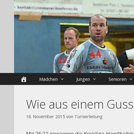
Zum
Skip
Inhalt
to
springen
content
Startseite
Mädchen
Jungen
Senioren
Wie aus einem Guss
16. November 2015
von
Turnierleitung
Mit 26:22 gewannen die Kreisliga-Handballer