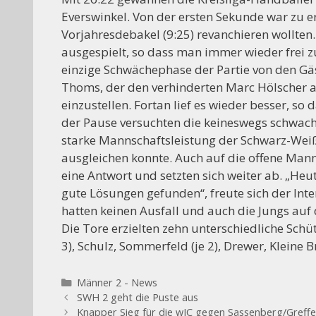
Everswinkel. Von der ersten Sekunde war zu e
Vorjahresdebakel (9:25) revanchieren wollten
ausgespielt, so dass man immer wieder frei z
einzige Schwächephase der Partie von den Gä
Thoms, der den verhinderten Marc Hölscher al
einzustellen. Fortan lief es wieder besser, 
der Pause versuchten die keineswegs schwache
starke Mannschaftsleistung der Schwarz-Weiß
ausgleichen konnte. Auch auf die offene Man
eine Antwort und setzten sich weiter ab. „He
gute Lösungen gefunden“, freute sich der Int
hatten keinen Ausfall und auch die Jungs auf 
Die Tore erzielten zehn unterschiedliche Schüt
3), Schulz, Sommerfeld (je 2), Drewer, Kleine
Kategorien
Männer 2 - News
SWH 2 geht die Puste aus
Knapper Sieg für die wJC gegen Sassenberg/Greffe