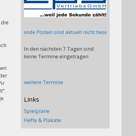
 die
d
r, folgende Posten sind aktuell nicht besetzt: Stellv. A
ach
In den nächsten 7 Tagen sind
keine Termine eingetragen
hen
der
weitere Termine
ir
t“.
je
Links
Spielpläne
Hefte & Plakate