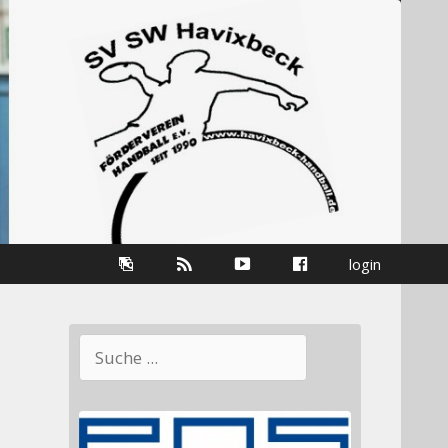
Galerie
RSS-
youtube
Facebook
login
Information
Suchen