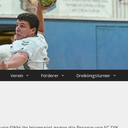
Verein
Förderer
Dreikönigsturnier
 von SWH ihr Heimspiel gegen die Reserve von SC DJK