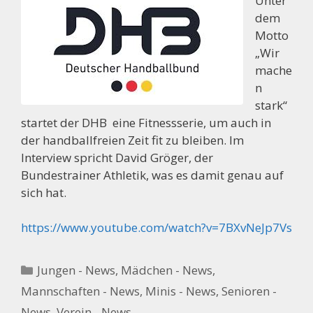
Unter
dem
Motto
„Wir
mache
n
stark“
startet der DHB eine Fitnessserie, um auch in
der handballfreien Zeit fit zu bleiben. Im
Interview spricht David Gröger, der
Bundestrainer Athletik, was es damit genau auf
sich hat.
https://www.youtube.com/watch?v=7BXvNeJp7Vs
Kategorien
Jungen - News
,
Mädchen - News
,
Mannschaften - News
,
Minis - News
,
Senioren -
News
,
Verein - News