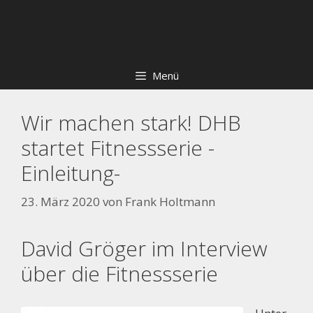
Zum
Skip
Inhalt
to
springen
content
Menü
Wir machen stark! DHB
startet Fitnessserie -
Einleitung-
23. März 2020
von
Frank Holtmann
David Gröger im Interview
über die Fitnessserie