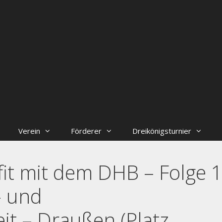
Verein
Förderer
Dreikönigsturnier
fit mit dem DHB – Folge 
- und
it – Draußen (Platz ,