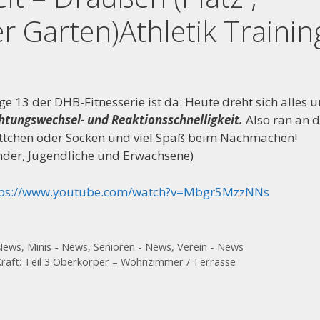
er Garten)Athletik Trainin
ge 13 der DHB-Fitnesserie ist da: Heute dreht sich alles 
htungswechsel- und Reaktionsschnelligkeit.
Also ran an d
er Vorstand der Handballabteilung sucht Mitstreiter, fo
tchen oder Socken und viel Spaß beim Nachmachen!
nder, Jugendliche und Erwachsene)
tps://www.youtube.com/watch?v=Mbgr5MzzNNs
News
,
Minis - News
,
Senioren - News
,
Verein - News
Kraft: Teil 3 Oberkörper – Wohnzimmer / Terrasse