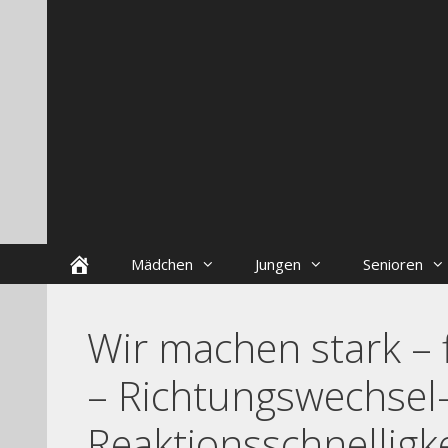
Zum
Skip
Inhalt
to
springen
content
Startseite
Mädchen
Jungen
Senioren
Wir machen stark – 
– Richtungswechsel
Reaktionsschnelligke