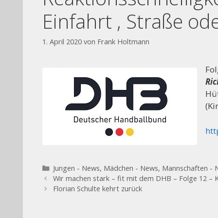
Einfahrt , Straße od
1. April 2020
von
Frank Holtmann
Fol
Ric
++++ D
Hüt
(Ki
ht
Kategorien
Jungen - News
,
Mädchen - News
,
Mannschaften - 
Wir machen stark – fit mit dem DHB – Folge 12 – 
Florian Schulte kehrt zurück