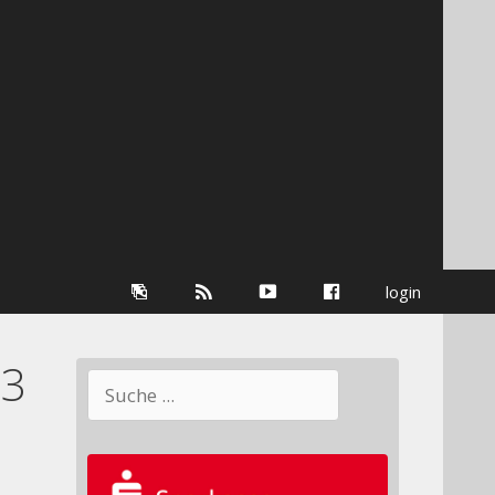
Galerie
RSS-
youtube
Facebook
login
Information
13
Suchen