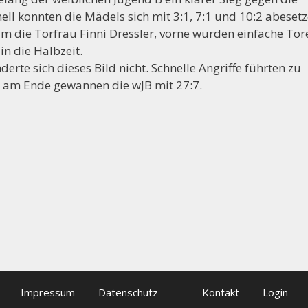
ell konnten die Mädels sich mit 3:1, 7:1 und 10:2 abesetz
++++ Der Vorstand der Handballabteilung sucht Mit
m die Torfrau Finni Dressler, vorne wurden einfache Tor
 in die Halbzeit.
derte sich dieses Bild nicht. Schnelle Angriffe führten zu
 am Ende gewannen die wJB mit 27:7.
Impressum
Datenschutz
Kontakt
Login