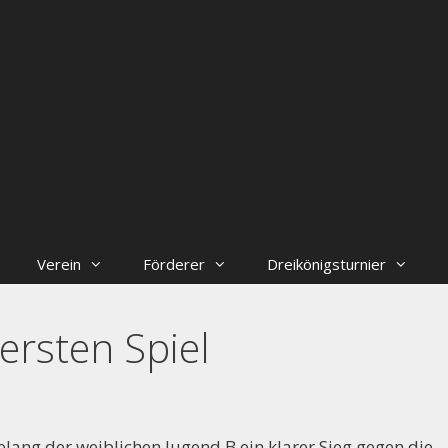
Verein
Förderer
Dreikönigsturnier
 ersten Spiel
elang der weiblichen Jugend B ein klarer Sieg gegen die