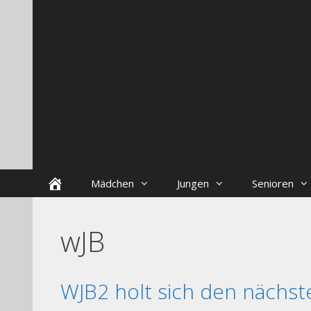
Zum
Skip
Inhalt
to
springen
content
Startseite
Mädchen
Jungen
Senioren
wJB
WJB2 holt sich den nächst