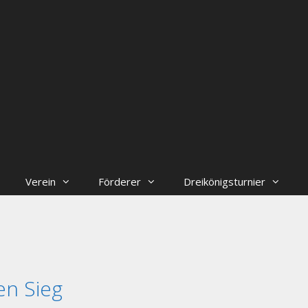
Verein
Förderer
Dreikönigsturnier
en Sieg
++++ Der Vorstand der Handballabteilung s