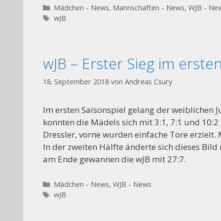
Kategorien
Mädchen - News
,
Mannschaften - News
,
WJB - Ne
Schlagwörter
wJB
wJB – Erster Sieg im ersten
18. September 2018
von
Andreas Csury
Im ersten Saisonspiel gelang der weiblichen J
konnten die Mädels sich mit 3:1, 7:1 und 10:
Dressler, vorne wurden einfache Tore erzielt. M
In der zweiten Hälfte änderte sich dieses Bild
am Ende gewannen die wJB mit 27:7.
Kategorien
Mädchen - News
,
WJB - News
Schlagwörter
wJB