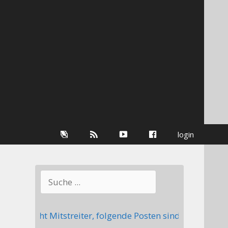
Galerie
RSS-
youtube
Facebook
login
Information
Suchen
ucht Mitstreiter, folgende Posten sind aktuell nicht be