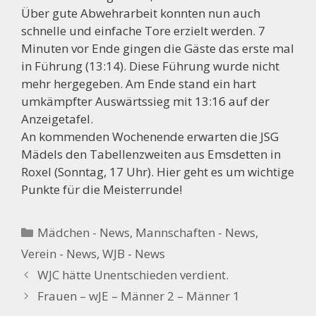
Über gute Abwehrarbeit konnten nun auch
schnelle und einfache Tore erzielt werden. 7
Minuten vor Ende gingen die Gäste das erste mal
in Führung (13:14). Diese Führung wurde nicht
mehr hergegeben. Am Ende stand ein hart
umkämpfter Auswärtssieg mit 13:16 auf der
Anzeigetafel.
An kommenden Wochenende erwarten die JSG
Mädels den Tabellenzweiten aus Emsdetten in
Roxel (Sonntag, 17 Uhr). Hier geht es um wichtige
Punkte für die Meisterrunde!
Kategorien
Mädchen - News
,
Mannschaften - News
,
Verein - News
,
WJB - News
WJC hätte Unentschieden verdient.
Frauen – wJE – Männer 2 – Männer 1