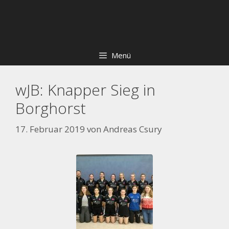
Zum
Skip
Inhalt
to
springen
content
Menü
wJB: Knapper Sieg in
Borghorst
17. Februar 2019
von
Andreas Csury