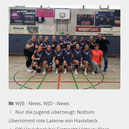
Kategorien
WJB - News
,
WJD - News
Nur die Jugend überzeugt: Nottuln
übernimmt rote Laterne von Havixbeck