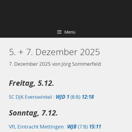
Zum
Skip
Inhalt
to
springen
content
Menü
5. + 7. Dezember 2025
7. Dezember 2025
von
Jörg Sommerfeld
Freitag, 5.12.
SC DJK Everswinkel :
WJD 1
(8:8)
12:18
Sonntag, 7.12.
VfL Eintracht Mettingen :
WJB
(7:8)
15:11