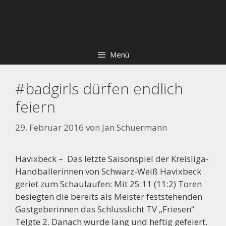
Zum
Skip
Inhalt
to
springen
content
Menü
#badgirls dürfen endlich
feiern
29. Februar 2016
von
Jan Schuermann
Havixbeck – Das letzte Saisonspiel der Kreisliga-
Handballerinnen von Schwarz-Weiß Havixbeck
geriet zum Schaulaufen: Mit 25:11 (11:2) Toren
besiegten die bereits als Meister feststehenden
Gastgeberinnen das Schlusslicht TV „Friesen“
Telgte 2. Danach wurde lang und heftig gefeiert.