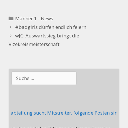
Kategorien
Männer 1 - News
#badgirls dürfen endlich feiern
wJC: Auswärtssieg bringt die
Vizekreismeisterschaft
Suchen
llabteilung sucht Mitstreiter, folgende Posten sind akt