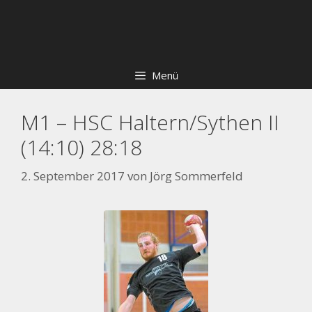
Zum
Skip
Inhalt
to
springen
content
Menü
M1 – HSC Haltern/Sythen II
(14:10) 28:18
2. September 2017
von
Jörg Sommerfeld