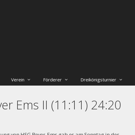
Verein
Förderer
Dreikönigsturnier
r Ems II (11:11) 24:20
etung von HSG Bever-Ems gab es am Sonntag in der