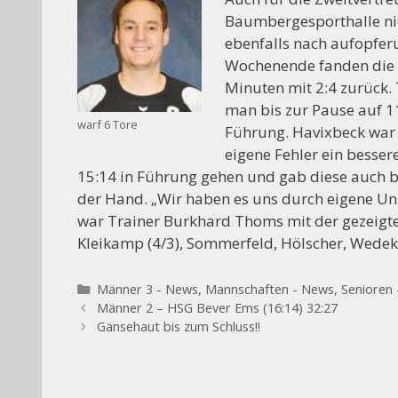
Baumbergesporthalle nic
ebenfalls nach aufopfer
Wochenende fanden die G
Minuten mit 2:4 zurück. 
man bis zur Pause auf 11
warf 6 Tore
Führung. Havixbeck war e
eigene Fehler ein besser
15:14 in Führung gehen und gab diese auch 
der Hand. „Wir haben es uns durch eigene Unz
war Trainer Burkhard Thoms mit der gezeigten
Kleikamp (4/3), Sommerfeld, Hölscher, Wedekin
Kategorien
Männer 3 - News
,
Mannschaften - News
,
Senioren
Männer 2 – HSG Bever Ems (16:14) 32:27
Gänsehaut bis zum Schluss!!