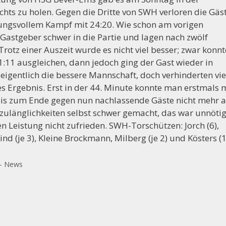
hts zu holen. Gegen die Dritte von SWH verloren die Gäs
ungsvollem Kampf mit 24:20. Wie schon am vorigen
astgeber schwer in die Partie und lagen nach zwölf
Trotz einer Auszeit wurde es nicht viel besser; zwar konnt
++++ Der Vorstand der Handballabteilung sucht Mit
:11 ausgleichen, dann jedoch ging der Gast wieder in
igentlich die bessere Mannschaft, doch verhinderten vie
es Ergebnis. Erst in der 44. Minute konnte man erstmals 
bis zum Ende gegen nun nachlassende Gäste nicht mehr 
ulänglichkeiten selbst schwer gemacht, das war unnötig
 Leistung nicht zufrieden. SWH-Torschützen: Jorch (6),
d (je 3), Kleine Brockmann, Milberg (je 2) und Kösters (1
 - News