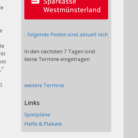
te
e
streiter, folgende Posten sind aktuell nicht besetzt: St
le
In den nächsten 7 Tagen sind
mit
keine Termine eingetragen
aus
,“
).
weitere Termine
Links
Spielpläne
Hefte & Plakate