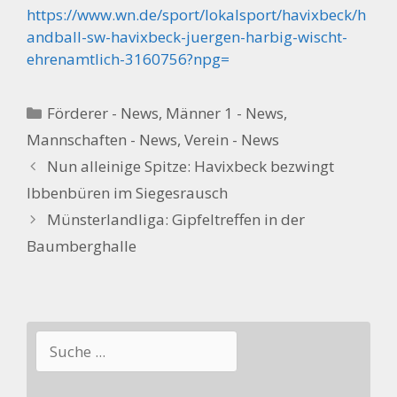
https://www.wn.de/sport/lokalsport/havixbeck/h
andball-sw-havixbeck-juergen-harbig-wischt-
ehrenamtlich-3160756?npg=
Kategorien
Förderer - News
,
Männer 1 - News
,
Mannschaften - News
,
Verein - News
Nun alleinige Spitze: Havixbeck bezwingt
Ibbenbüren im Siegesrausch
Münsterlandliga: Gipfeltreffen in der
Baumberghalle
Suchen