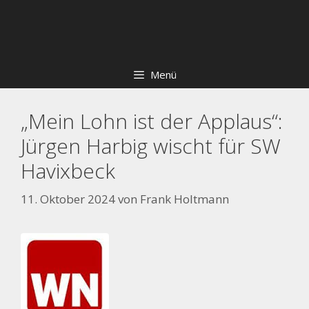
Zum
Skip
Inhalt
to
springen
content
Menü
„Mein Lohn ist der Applaus“:
Jürgen Harbig wischt für SW
Havixbeck
11. Oktober 2024
von
Frank Holtmann