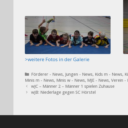
>weitere Fotos in der Galerie
Kategorien
Förderer - News
,
Jungen - News
,
Kids m - News
,
K
Minis m - News
,
Minis w - News
,
MJE - News
,
Verein -
wJC – Männer 2 – Männer 1 spielen Zuhause
wJB: Niederlage gegen SC Hörstel