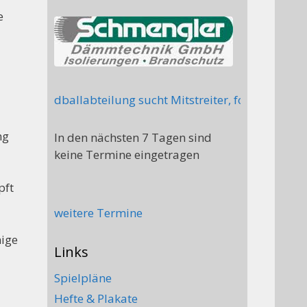
e
er Handballabteilung sucht Mitstreiter, folgende Posten
ng
In den nächsten 7 Tagen sind
keine Termine eingetragen
pft
weitere Termine
nige
Links
Spielpläne
Hefte & Plakate