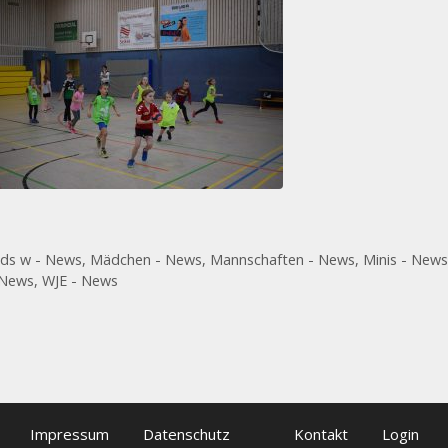
ids w - News
,
Mädchen - News
,
Mannschaften - News
,
Minis - News
 News
,
WJE - News
Impressum
Datenschutz
Kontakt
Login