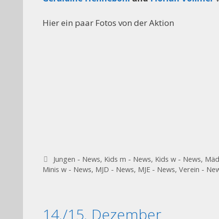
Hier ein paar Fotos von der Aktion
Kategorien
Jungen - News
,
Kids m - News
,
Kids w - News
,
Mäd
Minis w - News
,
MJD - News
,
MJE - News
,
Verein - Ne
14./15. Dezember