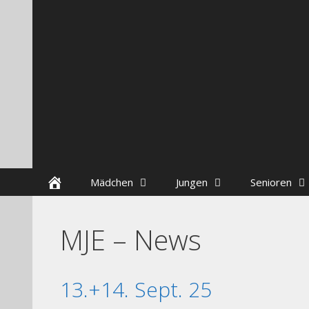
Zum
Skip
Inhalt
to
springen
content
Startseite
Mädchen
Jungen
Senioren
MJE – News
13.+14. Sept. 25