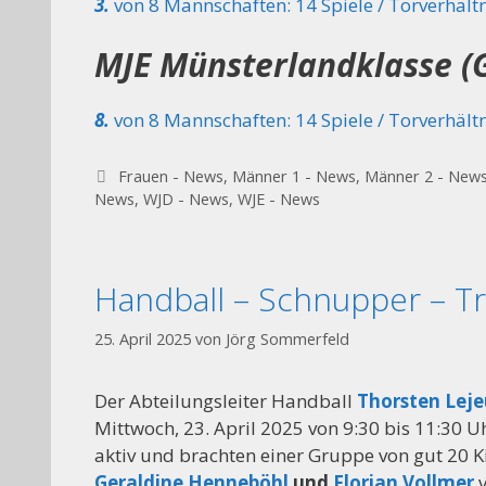
3.
von 8 Mannschaften: 14 Spiele / Torverhältn
MJE Münsterlandklasse (
8.
von 8 Mannschaften: 14 Spiele / Torverhältn
Kategorien
Frauen - News
,
Männer 1 - News
,
Männer 2 - New
News
,
WJD - News
,
WJE - News
Handball – Schnupper – Tr
25. April 2025
von
Jörg Sommerfeld
Der Abteilungsleiter Handball
Thorsten Lej
Mittwoch, 23. April 2025 von 9:30 bis 11:30 
aktiv und brachten einer Gruppe von gut 20 K
Geraldine Henneböhl
und
Florian Vollmer