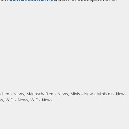
chen - News
,
Mannschaften - News
,
Minis - News
,
Minis m - News
,
ws
,
WJD - News
,
WJE - News