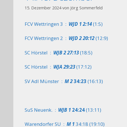
15. Dezember 2024
von
Jörg Sommerfeld
FCV Wettringen 3 :
WJD 1
2:14
(1:5)
FCV Wettringen 2 :
WJD 2
20:12
(12:9)
SC Hörstel :
WJB 2
27:13
(18:5)
SC Hörstel :
WJA
29:23
(17:12)
SV Adl Münster :
M 2
34:23
(16:13)
SuS Neuenk. :
WJB 1
24:24
(13:11)
Warendorfer SU :
M 1
34:18 (19:10)