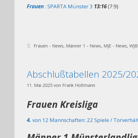
Frauen
: SPARTA Münster 3
13:16
(7:9)
Kategorien
Frauen - News
,
Männer 1 - News
,
MJE - News
,
WJB
Abschlußtabellen 2025/20
11. Mai 2025
von
Frank Holtmann
Frauen Kreisliga
4.
von 12 Mannschaften: 22 Spiele / Torverhält
Männer 1 Münsterlandlig