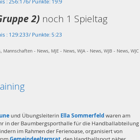
is : 256:176/ Punkte: 19:9
Gruppe 2)
noch 1 Spieltag
is : 129:233/ Punkte: 5:23
s
,
Mannschaften - News
,
MJE - News
,
WJA - News
,
WJB - News
,
WJC 
aining
eune
und Übungsleiterin
Ella Sommerfeld
waren am
Uhr in der Baumbergsporthalle für die Handballabteilung
indern im Rahmen der Ferienoase, organisiert von
vom
Gemeindeelternrat
, den Handballsport näher.