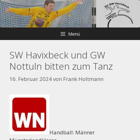
Zum
Skip
Inhalt
to
springen
content
Menü
SW Havixbeck und GW
Nottuln bitten zum Tanz
16. Februar 2024
von
Frank Holtmann
Handball: Männer