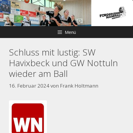
Zum
Skip
Inhalt
to
springen
content
Menü
Schluss mit lustig: SW
Havixbeck und GW Nottuln
wieder am Ball
16. Februar 2024
von
Frank Holtmann