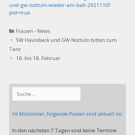
und-gw-nottuln-wieder-am-ball-2921110?
pid=true
Kategorien
Frauen - News
SW Havixbeck und GW Nottuln bitten zum
Tanz
16. bis 18. Februar
Suchen
ucht Mitstreiter, folgende Posten sind aktuell nicht be
In den nächsten 7 Tagen sind keine Termine