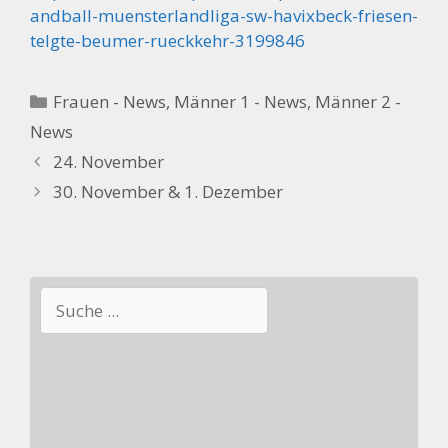
andball-muensterlandliga-sw-havixbeck-friesen-
telgte-beumer-rueckkehr-3199846
Kategorien
Frauen - News
,
Männer 1 - News
,
Männer 2 -
News
24. November
30. November & 1. Dezember
Suchen