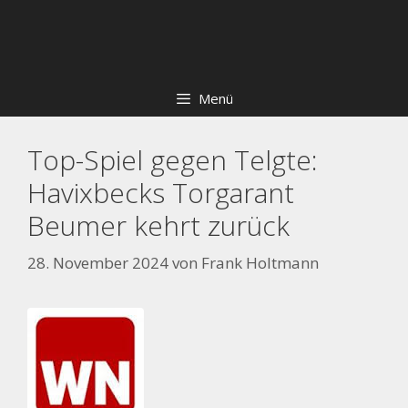
Zum
Skip
Inhalt
to
springen
content
Menü
Top-Spiel gegen Telgte:
Havixbecks Torgarant
Beumer kehrt zurück
28. November 2024
von
Frank Holtmann