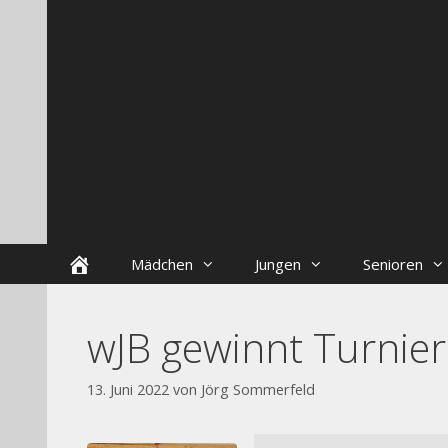
Zum
Skip
Inhalt
to
springen
content
Startseite
Mädchen
Jungen
Senioren
wJB gewinnt Turnier
13. Juni 2022
von
Jörg Sommerfeld