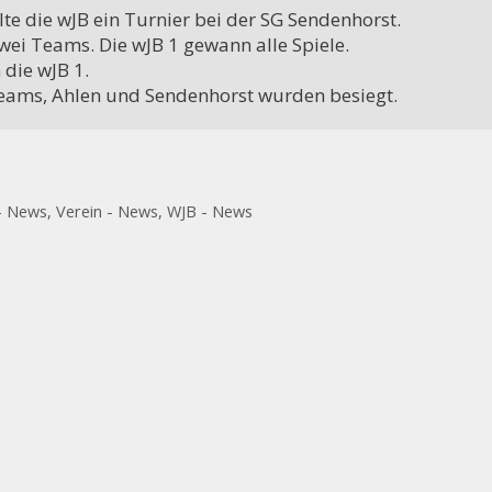
lte die wJB ein Turnier bei der SG Sendenhorst.

 zwei Teams. Die wJB 1 gewann alle Spiele.

die wJB 1.

eams, Ahlen und Sendenhorst wurden besiegt.
++++ Der Vorstand der Handballabteilung su
- News
,
Verein - News
,
WJB - News