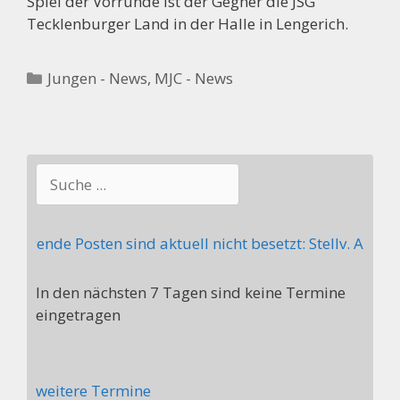
Spiel der Vorrunde ist der Gegner die JSG
Tecklenburger Land in der Halle in Lengerich.
Kategorien
Jungen - News
,
MJC - News
Suchen
de Posten sind aktuell nicht besetzt: Stellv. Abteilungs
In den nächsten 7 Tagen sind keine Termine
eingetragen
weitere Termine