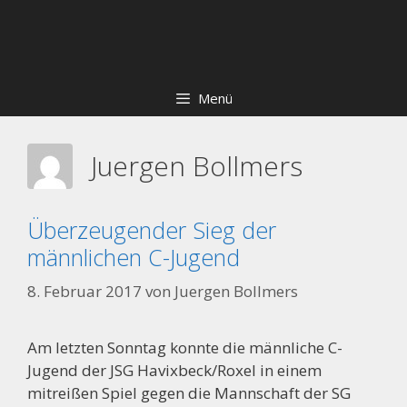
Zum
Skip
Inhalt
to
springen
content
Menü
Juergen Bollmers
Überzeugender Sieg der
männlichen C-Jugend
8. Februar 2017
von
Juergen Bollmers
Am letzten Sonntag konnte die männliche C-
Jugend der JSG Havixbeck/Roxel in einem
mitreißen Spiel gegen die Mannschaft der SG