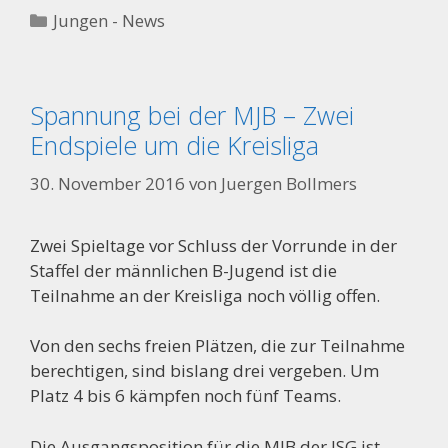
Kategorien
Jungen - News
Spannung bei der MJB – Zwei
Endspiele um die Kreisliga
30. November 2016
von
Juergen Bollmers
Zwei Spieltage vor Schluss der Vorrunde in der
Staffel der männlichen B-Jugend ist die
Teilnahme an der Kreisliga noch völlig offen.
Von den sechs freien Plätzen, die zur Teilnahme
berechtigen, sind bislang drei vergeben. Um
Platz 4 bis 6 kämpfen noch fünf Teams.
Die Ausgangsposition für die MJB der JSG ist