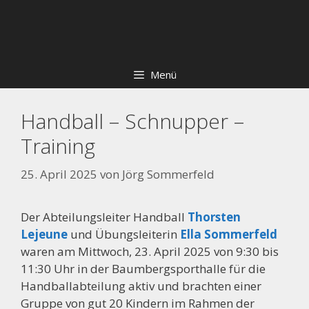
Zum
Skip
Inhalt
to
springen
content
Menü
Handball – Schnupper –
Training
25. April 2025
von
Jörg Sommerfeld
Der Abteilungsleiter Handball
Thorsten
Lejeune
und Übungsleiterin
Ella Sommerfeld
waren am Mittwoch, 23. April 2025 von 9:30 bis
11:30 Uhr in der Baumbergsporthalle für die
Handballabteilung aktiv und brachten einer
Gruppe von gut 20 Kindern im Rahmen der