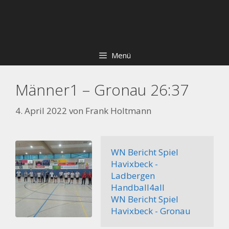
Zum
Skip
Inhalt
to
springen
content
Menü
Männer1 – Gronau 26:37
4. April 2022
von
Frank Holtmann
WN Bericht Spiel 
Havixbeck - 
Ladbergen
Handball4all
WN Bericht Spiel 
Havixbeck - Gronau